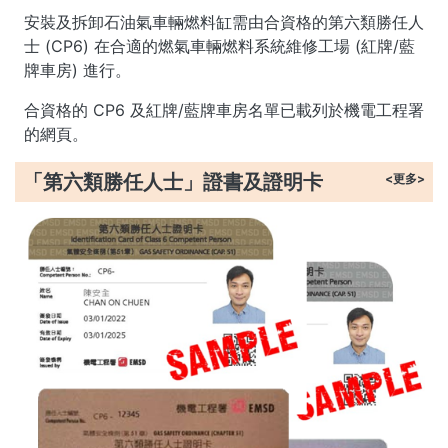
安裝及拆卸石油氣車輛燃料缸需由合資格的第六類勝任人
士 (CP6) 在合適的燃氣車輛燃料系統維修工場 (紅牌/藍
牌車房) 進行。
合資格的 CP6 及紅牌/藍牌車房名單已載列於機電工程署
的網頁。
「第六類勝任人士」證書及證明卡
<更多>