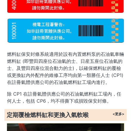
燃料缸保安封條系統適用於設有內置燃料泵的石油氣車輛
燃料缸 (即豐田四座位石油氣的士、日産五座位石油氣的
士、及豐田四座位混合動力的士)，以確保燃料缸的覆檢
或更換缸內外配件的維修工序均由第一類勝任人士 (CP1)
在註冊氣體供應公司的石油氣燃料缸工場內進行。
除 CP1 在註冊氣體供應公司的石油氣燃料缸工場內，任
何人士，包括 CP6，均不得撕下或損毀保安封條。
定期覆檢燃料缸和更換入氣軟喉
<更多>