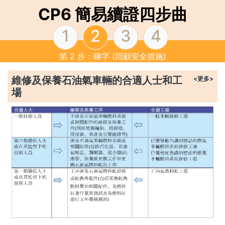
CP6 簡易續證四步曲
1
2
3
4
第 2 步：睇字 (回顧安全措施)
維修及保養石油氣車輛的合適人士和工
<更多>
場